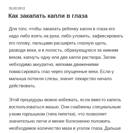
ОПУБЛИКОВАНО
25.02.2012
Как закапать капли в глаза
Для того, чтобы закапать ребенку капли в глаза его
надо либо взять на руки, либо уложить, зафиксировать
его голову, пальцами расширить глазную щель,
разводя веки, и в полость, образующуюся за нижним
веком, капнуть одну или две капли раствора. Затем
небходимо аккуратно, мягкими движениями
помассировать глаз через опущенные веки. Если у
малыша потекли слезы, значит лекарство начало
действовать.
Этой процедуры можно избежать, если вместо капель
воспользоваться мазью. Они снабжены специальным
узким горлышком (типа пипетки), что позволяет
значительно легче и менее болезненно положить
необходимое количество мази в уголок глаза. Дальше