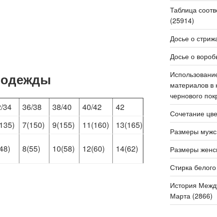
Таблица соотв
(25914)
Досье о стрижа
Досье о вороб
Использовани
 одежды
материалов в 
чернового пок
2/34
36/38
38/40
40/42
42
Сочетание цве
135)
7(150)
9(155)
11(160)
13(165)
Размеры мужс
48)
8(55)
10(58)
12(60)
14(62)
Размеры женс
Стирка белого
История Между
Марта (2866)