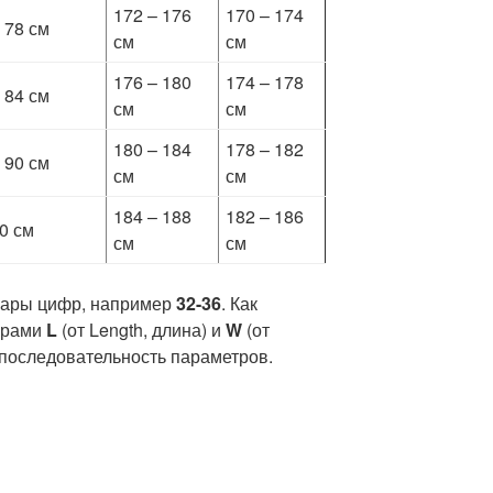
172 – 176
170 – 174
 78 см
см
см
176 – 180
174 – 178
 84 см
см
см
180 – 184
178 – 182
 90 см
см
см
184 – 188
182 – 186
0 см
см
см
пары цифр, например
32-36
. Как
ерами
L
(от Length, длина) и
W
(от
 последовательность параметров.