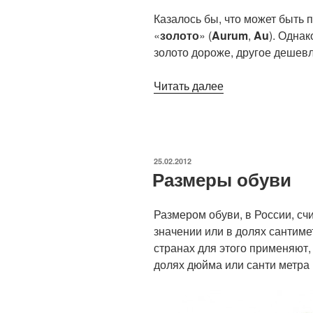
Казалось бы, что может быть 
«
золото
» (
Aurum
,
Au
). Однак
золото дороже, другое дешев
Читать далее
«Состав
золота
585
пробы
(14
ОПУБЛИКОВАНО
25.02.2012
карат)»
Размеры обуви
Размером обуви, в России, сч
значении или в долях сантимет
странах для этого применяют,
долях дюйма или санти метра