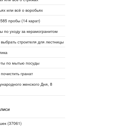
ьях или всё о воробьях
 585 пробы (14 карат)
ы по уходу за керамогранитом
 выбрать строителя для лестницы
тика
еты по мытью посуды
 почистить гранат
народного женского Дня, 8
АПИСИ
шек (37061)