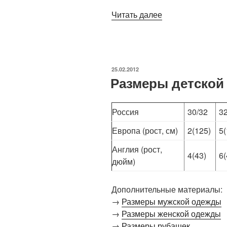
Читать далее
«Размеры
обуви»
ОПУБЛИКОВАНО
25.02.2012
Размеры детской
Россия
30/32
3
Европа (рост, см)
2(125)
5(
Англия (рост,
4(43)
6(
дюйм)
Дополнительные материалы:
→
Размеры мужской одежды
→
Размеры женской одежды
→
Размеры рубашек