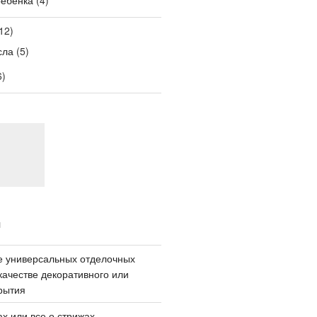
12)
сла
(5)
6)
И
е универсальных отделочных
качестве декоративного или
рытия
ах или все о стрижах