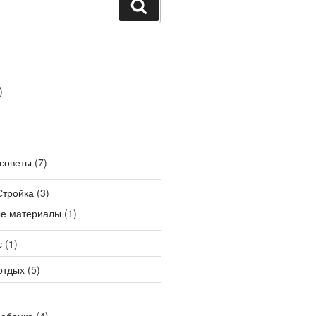
Поиск
)
советы
(7)
Стройка
(3)
е материалы
(1)
с
(1)
отдых
(5)
ребенка
(4)