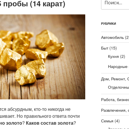
 пробы (14 карат)
РУБРИКИ
Автомобиль
(2
Быт
(15)
Кухня
(2)
Народные 
Дом, Ремонт, 
Отделочны
Работа, бизне
тся абсурдным, кто-то никогда не
Развлечения, 
шивает. Но правильного ответа почти
Семья
(4)
но золото
?
Каков состав золота
?
Здоровье 