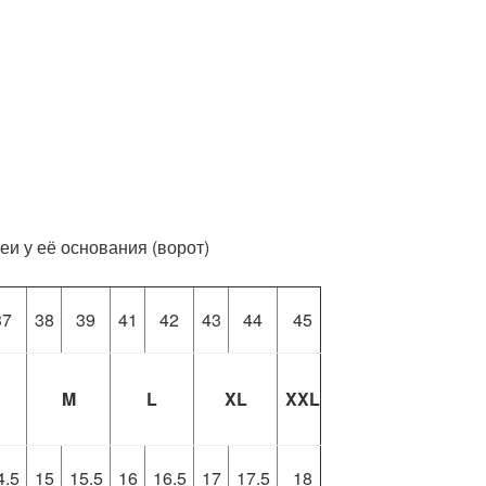
и у её основания (ворот)
37
38
39
41
42
43
44
45
M
L
XL
XXL
4.5
15
15.5
16
16.5
17
17.5
18