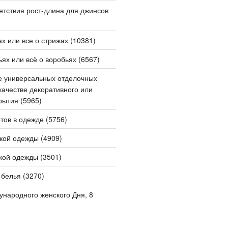
етствия рост-длина для джинсов
х или все о стрижах (10381)
ьях или всё о воробьях (6567)
е универсальных отделочных
качестве декоративного или
рытия (5965)
тов в одежде (5756)
кой одежды (4909)
кой одежды (3501)
 белья (3270)
народного женского Дня, 8