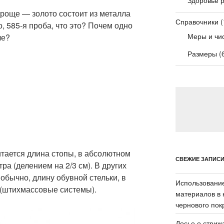
проще — золото состоит из металла
Справочники
(
о, 585-я проба, что это? Почем одно
Меры и чи
ле?
Размеры
(
итается длина стопы, в абсолютном
СВЕЖИЕ ЗАПИС
ра (делением на 2/3 см). В других
 обычно, длину обувной стельки, в
Использовани
 (штихмассовые системы).
материалов в 
чернового пок
Досье о стриж