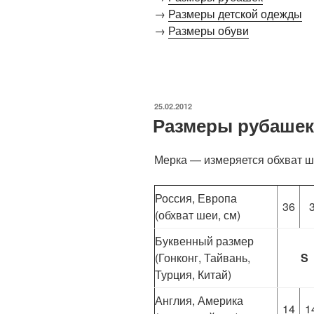
→
Размеры детской одежды
→
Размеры обуви
ОПУБЛИКОВАНО
25.02.2012
Размеры рубашек
Мерка — измеряется обхват ше
Россия, Европа
36
(обхват шеи, см)
Буквенный размер
(Гонконг, Тайвань,
S
Турция, Китай)
Англия, Америка
14
1